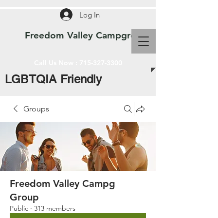
Log In
Freedom Valley Campground WI
Call Us Now :
715-327-3300
LGBTQIA Friendly
Groups
Freedom Valley Campg
Group
Public
·
313 members