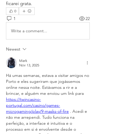
ficarei grata.
0
1
22
Write a comment...
Newest
Mark
Nov 13, 2025
Há umas semanas, estava a visitar amigos no 
Porto e eles sugeriram que jogássemos 
online nessa noite. Estávamos a rir e a 
brincar, e alguém me enviou um link para 
https://twincasino-
portugal.com/casino/games-
microgaming/play/9-masks-of-fire
 . Acedi e 
não me arrependi. Tudo funciona na 
perfeição, a interface é intuitiva e o 
processo em si é envolvente desde o 