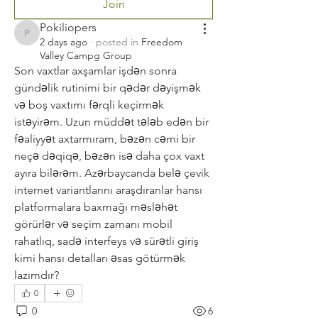
Join
Pokiliopers
Pokiliopers
2 days ago
·
posted in
Freedom
Valley Campg Group
Son vaxtlar axşamlar işdən sonra 
gündəlik rutinimi bir qədər dəyişmək 
və boş vaxtımı fərqli keçirmək 
istəyirəm. Uzun müddət tələb edən bir 
fəaliyyət axtarmıram, bəzən cəmi bir 
neçə dəqiqə, bəzən isə daha çox vaxt 
ayıra bilərəm. Azərbaycanda belə çevik 
internet variantlarını araşdıranlar hansı 
platformalara baxmağı məsləhət 
görürlər və seçim zamanı mobil 
rahatlıq, sadə interfeys və sürətli giriş 
kimi hansı detalları əsas götürmək 
lazımdır?
0
0
6