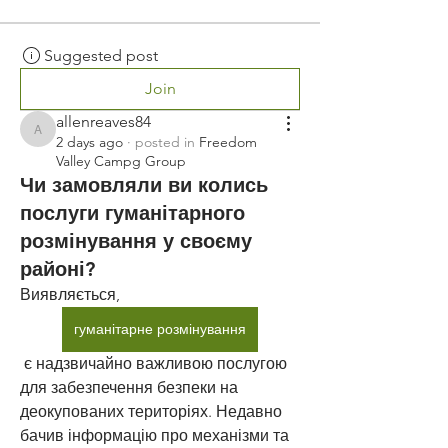
Suggested post
Join
allenreaves84
allenreaves84
2 days ago
·
posted in
Freedom
Valley Campg Group
Чи замовляли ви колись
послуги гуманітарного
розмінування у своєму
районі?
Виявляється, 
гуманітарне розмінування
 є надзвичайно важливою послугою 
для забезпечення безпеки на 
деокупованих територіях. Недавно 
бачив інформацію про механізми та 