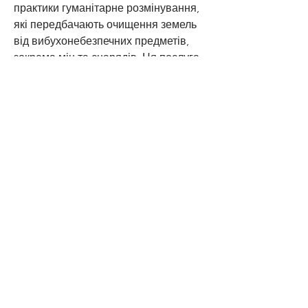
практики гуманітарне розмінування, 
які передбачають очищення земель 
від вибухонебезпечних предметів, 
зокрема мін та снарядів. Ця послуга 
охоплює як державні, так і приватні 
об'єкти, включно з домівками та 
автотранспортом. Думаю, корисно 
почути, чи замовляли ви колись 
послуги гуманітарного розмінування 
у своєму районі і які були результати 
цього процесу?
0
2
11
Contact Us
Call or Message Us for a Free Quote!
Suggested post
Join
Jofrey