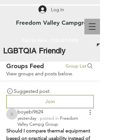
Log In
Freedom Valley Campground WI
Call Us Now :
715-327-3300
LGBTQIA Friendly
Groups Feed
Group List
View groups and posts below.
Suggested post
Join
boyebi9624
boyebi9624
yesterday
·
posted in
Freedom
Valley Campg Group
Should I compare thermal equipment 
based on practical usability instead of 