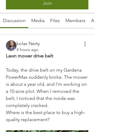
Join
Discussion
Media
Files
Members
About
kolas Nerty
4 hours ago
Lawn mower drive belt
Today, the drive belt on my Gardena 
PowerMax suddenly broke. The mower 
is about a year old, and I'm working on 
a 10-acre plot. When I removed the 
belt, I noticed that the inside was 
completely cracked.
Where is the best place to buy a high-
quality replacement?