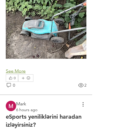
See More
0
0
2
Mark
6 hours ago
eSports yeniliklərini haradan
izləyirsiniz?