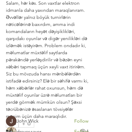
Salam, hər kəs. Son vaxtlar elektron 
idmanla daha yaxından maraqlanıram. 
Əvvəllər yalnız böyük turnirlərin 
nəticələrinə baxırdım, amma indi 
komandaların heyət dəyişiklikləri, 
qarşıdakı oyunlar və digər yenilikləri də 
izləmək istəyirəm. Problem ondadır ki, 
məlumatlar müxtəlif saytlarda 
pərakəndə yerləşdirilir və bəzən eyni 
xəbəri tapmaq üçün xeyli vaxt itirirəm. 
Siz bu mövzuda hansı mənbələrdən 
About
Welcome to the group! You can
istifadə edirsiniz? Elə bir səhifə varmı ki, 
connect with other members, ge
...
həm xəbərlər rahat oxunsun, həm də 
Read more
müxtəlif oyunlar üzrə məlumatları bir 
yerdə görmək mümkün olsun? Şəxsi 
təcrübənizə əsaslanan tövsiyələr 
Members
mənim üçün daha maraqlıdır.
John Wick
Follow
0
2
4
drever.saver
Follow