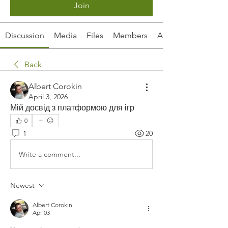
Join
Discussion
Media
Files
Members
About
Back
Albert Corokin
April 3, 2026
Мій досвід з платформою для ігр
0
1
20
Write a comment...
Newest
Albert Corokin
Apr 03