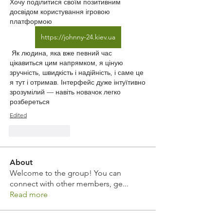
Хочу поділитися своїм позитивним 
досвідом користування ігровою 
платформою 
https://johnny-24.kiev.ua
 Як людина, яка вже певний час 
цікавиться цим напрямком, я ціную 
зручність, швидкість і надійність, і саме це 
я тут і отримав. Інтерфейс дуже інтуїтивно 
зрозумілий — навіть новачок легко 
розбереться
Edited
Like
Reply
About
Welcome to the group! You can
connect with other members, ge
...
Read more