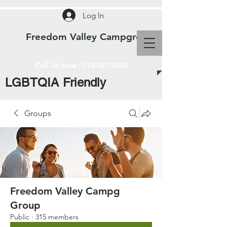
Log In
Freedom Valley Campground WI
Call Us Now :
715-327-3300
LGBTQIA Friendly
Groups
Freedom Valley Campg
Group
Public
·
315 members