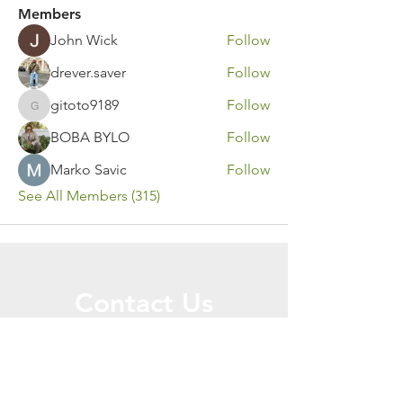
Members
John Wick
Follow
drever.saver
Follow
gitoto9189
Follow
gitoto9189
BOBA BYLO
Follow
Marko Savic
Follow
See All Members (315)
Contact Us
Call or Message Us for a Free Quote!