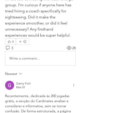
group. I’m curious if anyone here has 
tried hiring a coach specifically for 
sightseeing. Did it make the 
experience smoother, or did it feel 
unnecessary? Any firsthand 
experiences would be super helpful.
0
3
28
Write a comment...
Newest
Ganry Fort
Mar 01
Recentemente, dedicada às 200 jogadas 
grátis, a secção do Cardmates analisei e 
considerei-a informativa, sem se tornar 
confusão. De forma estruturada, a página 