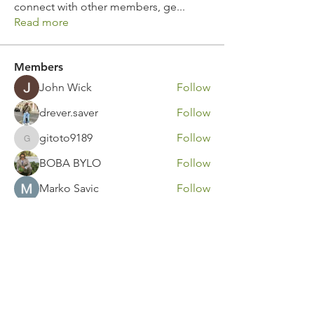
connect with other members, ge
...
Read more
Members
John Wick
Follow
drever.saver
Follow
gitoto9189
Follow
gitoto9189
BOBA BYLO
Follow
Marko Savic
Follow
See All Members (316)
Contact Us