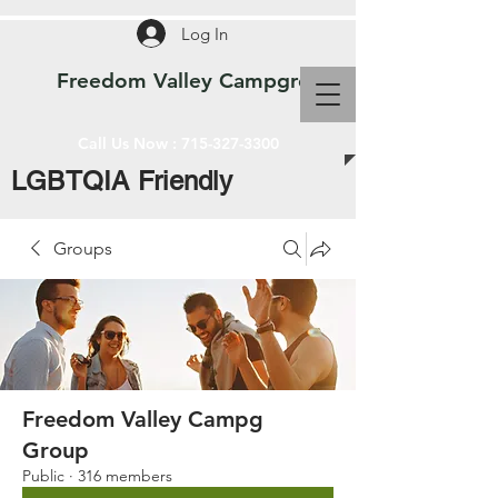
Log In
Freedom Valley Campground WI
Call Us Now :
715-327-3300
LGBTQIA Friendly
Groups
Freedom Valley Campg
Group
Public
·
316 members