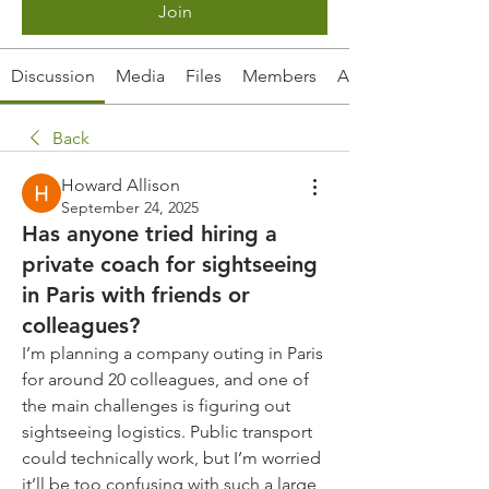
Join
Discussion
Media
Files
Members
About
Back
Howard Allison
September 24, 2025
Has anyone tried hiring a
private coach for sightseeing
in Paris with friends or
colleagues?
I’m planning a company outing in Paris 
for around 20 colleagues, and one of 
the main challenges is figuring out 
sightseeing logistics. Public transport 
could technically work, but I’m worried 
it’ll be too confusing with such a large 