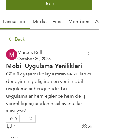
Join
Discussion
Media
Files
Members
About
Back
Marcus Rull
October 30, 2025
Mobil Uygulama Yenilikleri
Günlük yaşamı kolaylaştıran ve kullanıcı 
deneyimini geliştiren en yeni mobil 
uygulamalar hangileridir, bu 
uygulamalar hem eğlence hem de iş 
verimliliği açısından nasıl avantajlar 
sunuyor?
0
1
28