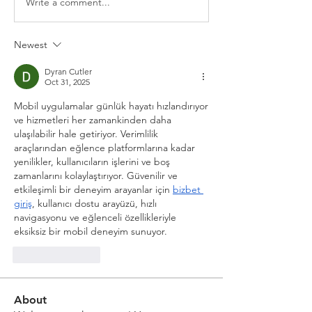
Write a comment...
Newest
Dyran Cutler
Oct 31, 2025
Mobil uygulamalar günlük hayatı hızlandırıyor 
ve hizmetleri her zamankinden daha 
ulaşılabilir hale getiriyor. Verimlilik 
araçlarından eğlence platformlarına kadar 
yenilikler, kullanıcıların işlerini ve boş 
zamanlarını kolaylaştırıyor. Güvenilir ve 
etkileşimli bir deneyim arayanlar için 
bizbet 
giriş
, kullanıcı dostu arayüzü, hızlı 
navigasyonu ve eğlenceli özellikleriyle 
eksiksiz bir mobil deneyim sunuyor.
Like
Reply
About