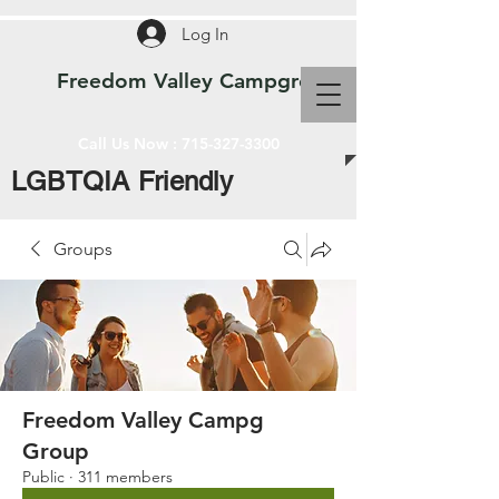
Log In
Freedom Valley Campground WI
Call Us Now :
715-327-3300
LGBTQIA Friendly
Groups
Freedom Valley Campg
Group
Public
·
311 members