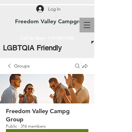
Log In
Freedom Valley Campground WI
Call Us Now :
715-327-3300
LGBTQIA Friendly
Groups
Freedom Valley Campg
Group
Public
·
316 members