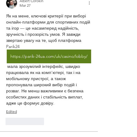
Albert Corokin
Mar 27
Як на мене, ключові критерії при виборі 
онлайн-платформи для спортивних подій 
та ігор — це насамперед надійність, 
зручність і прозорість умов. Я завжди 
звертаю увагу на те, щоб платформа 
Parik24 
https://parik-24ua.com/uk/casino/lobby/
 мала зрозумілий інтерфейс, швидко 
працювала як на комп’ютері, так і на 
мобільному пристрої, а також 
пропонувала широкий вибір подій і 
розваг. Не менш важливими є безпека 
особистих даних і стабільність виплат, 
адже це формує довіру.
Edited
Like
Reply