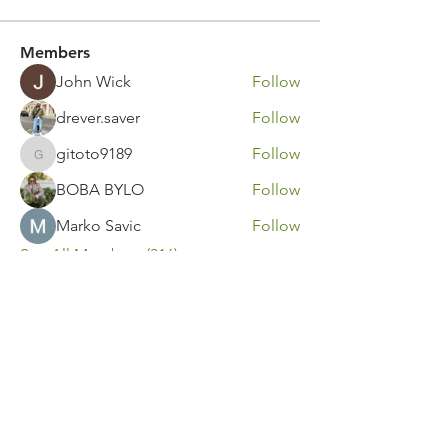
Members
John Wick
Follow
drever.saver
Follow
gitoto9189
Follow
gitoto9189
BOBA BYLO
Follow
Marko Savic
Follow
See All Members (316)
Contact Us
Call or Message Us for a Free Quote!