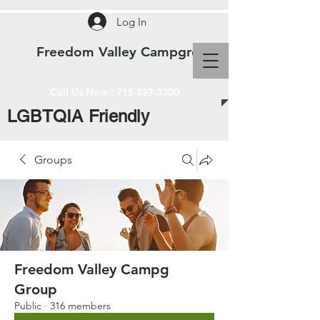
Log In
Freedom Valley Campground WI
Call Us Now :
715-327-3300
LGBTQIA Friendly
Groups
Freedom Valley Campg
Group
Public
·
316 members