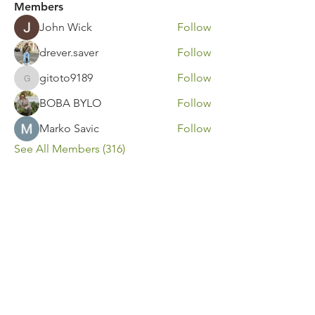
Members
John Wick
Follow
drever.saver
Follow
gitoto9189
Follow
gitoto9189
BOBA BYLO
Follow
Marko Savic
Follow
See All Members (316)
Contact Us
Call or Message Us for a Free Quote!