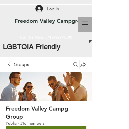
Log In
Freedom Valley Campground WI
Call Us Now :
715-327-3300
LGBTQIA Friendly
Groups
Freedom Valley Campg
Group
Public
·
316 members