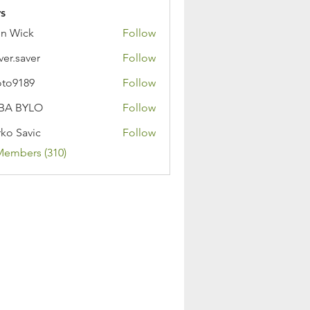
s
n Wick
Follow
ver.saver
Follow
oto9189
Follow
89
BA BYLO
Follow
ko Savic
Follow
Members (310)