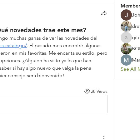
Member
Joh
dre
ué novedades trae este mes?
git
¡Hola, comunidad! Este mes tengo muchas ganas de ver las novedades del 
gitoto91
ss-catalogo/
. El pasado mes encontré algunas 
BO
ieron en mis favoritas. Me encanta su estilo, pero 
Mar
opciones. ¿Alguien ha visto ya lo que han 
aber si hay algo nuevo que valga la pena 
See All 
uier consejo será bienvenido!
28 Views