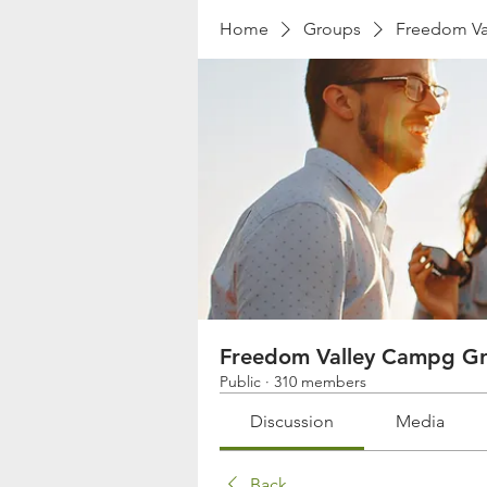
Home
Groups
Freedom Va
Freedom Valley Campg G
Public
·
310 members
Discussion
Media
Back