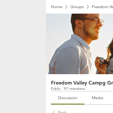
Home
Groups
Freedom Va
Freedom Valley Campg G
Public
·
311 members
Discussion
Media
Back