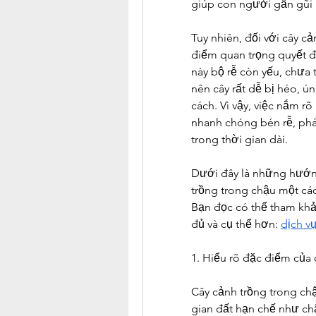
giúp con người gần gũi 
Tuy nhiên, đối với cây cả
điểm quan trọng quyết đị
này bộ rễ còn yếu, chưa 
nên cây rất dễ bị héo, 
cách. Vì vậy, việc nắm r
nhanh chóng bén rễ, phát
trong thời gian dài.
Dưới đây là những hướng
trồng trong chậu một cá
Bạn đọc có thể tham khảo
đủ và cụ thể hơn: 
dịch v
1. Hiểu rõ đặc điểm của 
Cây cảnh trồng trong chậ
gian đất hạn chế như chậ