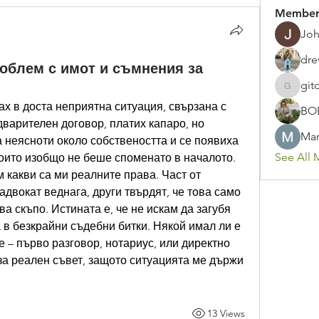
Member
Joh
dre
роблем с имот и съмнения за
git
gitoto91
х в доста неприятна ситуация, свързана с 
BO
варителен договор, платих капаро, но 
Mar
а неясноти около собствеността и се появиха 
See All 
оито изобщо не беше споменато в началото. 
 какви са ми реалните права. Част от 
адвокат веднага, други твърдят, че това само 
 скъпо. Истината е, че не искам да загубя 
а в безкрайни съдебни битки. Някой имал ли е 
 – първо разговор, нотариус, или директно 
а реален съвет, защото ситуацията ме държи 
13 Views