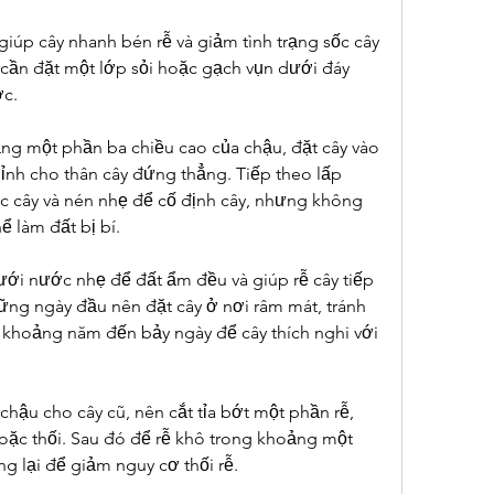
giúp cây nhanh bén rễ và giảm tình trạng sốc cây 
n cần đặt một lớp sỏi hoặc gạch vụn dưới đáy 
ớc.
ng một phần ba chiều cao của chậu, đặt cây vào 
chỉnh cho thân cây đứng thẳng. Tiếp theo lấp 
 cây và nén nhẹ để cố định cây, nhưng không 
ể làm đất bị bí.
ưới nước nhẹ để đất ẩm đều và giúp rễ cây tiếp 
hững ngày đầu nên đặt cây ở nơi râm mát, tránh 
 khoảng năm đến bảy ngày để cây thích nghi với 
chậu cho cây cũ, nên cắt tỉa bớt một phần rễ, 
oặc thối. Sau đó để rễ khô trong khoảng một 
ng lại để giảm nguy cơ thối rễ.