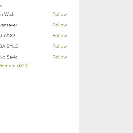
s
n Wick
Follow
ver.saver
Follow
oto9189
Follow
89
BA BYLO
Follow
ko Savic
Follow
Members (311)