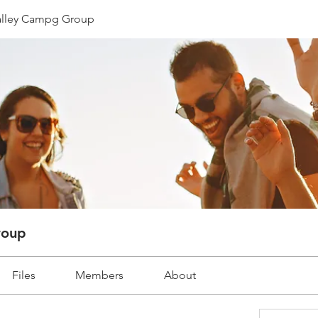
lley Campg Group
roup
Files
Members
About