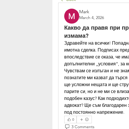
Mark
March 4, 2026
Какво да правя при п
измама?
Здравейте на всички! Попадна
имотна сделка. Подписах пред
впоследствие се оказа, че им
допълнителни „условия“, за к
Чувствам се излъган и не знам
познатите ми казват да търся 
ще усложни нещата и ще струва
парите си, но и не ми се влиз
подобен казус? Как подходихте
адвокат? Ще съм благодарен з
под постоянно напрежение.
0
3 Comments