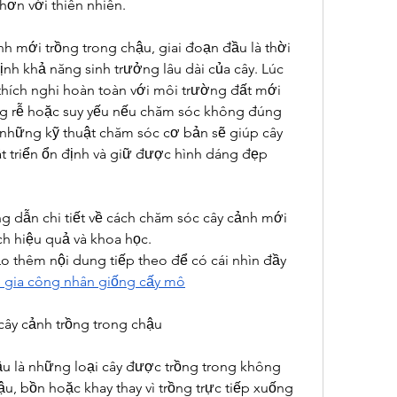
hơn với thiên nhiên.
nh mới trồng trong chậu, giai đoạn đầu là thời 
nh khả năng sinh trưởng lâu dài của cây. Lúc 
thích nghi hoàn toàn với môi trường đất mới 
úng rễ hoặc suy yếu nếu chăm sóc không đúng 
õ những kỹ thuật chăm sóc cơ bản sẽ giúp cây 
 triển ổn định và giữ được hình dáng đẹp 
 dẫn chi tiết về cách chăm sóc cây cảnh mới 
ch hiệu quả và khoa học.
 thêm nội dung tiếp theo để có cái nhìn đầy 
ụ gia công nhân giống cấy mô
cây cảnh trồng trong chậu
u là những loại cây được trồng trong không 
u, bồn hoặc khay thay vì trồng trực tiếp xuống 