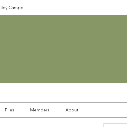
lley Campg
Files
Members
About