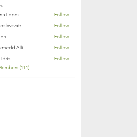
s
na Lopez
Follow
toslavsvatr
Follow
een
Follow
medd Alli
Follow
 Idris
Follow
Members (111)