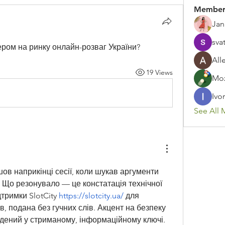
Member
Jan
sva
ером на ринку онлайн-розваг України?
All
19 Views
Mox
Ivor
See All 
ов наприкінці сесії, коли шукав аргументи 
Що резонувало — це констатація технічної 
тримки SlotCity 
https://slotcity.ua/
 для 
в, подана без гучних слів. Акцент на безпеку 
адений у стриманому, інформаційному ключі. 