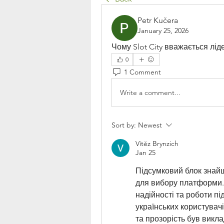
Petr Kučera
January 25, 2026
Чому Slot City вважається лід
0
1 Comment
Write a comment...
Sort by:
Newest
Vítěz Brynzich
Jan 25
Підсумковий блок знайш
для вибору платформи. 
надійності та роботи під
українських користувачі
та прозорість був викл