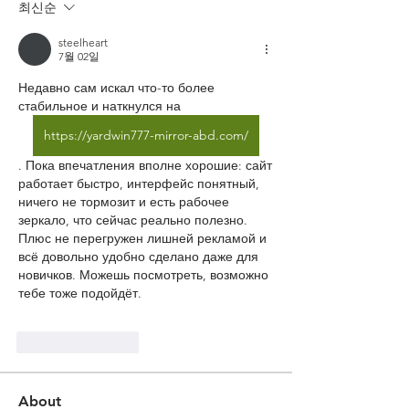
최신순
steelheart
7월 02일
Недавно сам искал что-то более 
стабильное и наткнулся на 
https://yardwin777-mirror-abd.com/
. Пока впечатления вполне хорошие: сайт 
работает быстро, интерфейс понятный, 
ничего не тормозит и есть рабочее 
зеркало, что сейчас реально полезно. 
Плюс не перегружен лишней рекламой и 
всё довольно удобно сделано даже для 
новичков. Можешь посмотреть, возможно 
тебе тоже подойдёт.
좋아요
답글
About