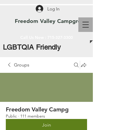
Log In
Freedom Valley Campground WI
Call Us Now :
715-327-3300
LGBTQIA Friendly
Groups
Freedom Valley Campg
Public
·
111 members
Join