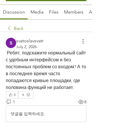
Discussion
Media
Files
Members
About
Back
svatoslavsvatr
July 2, 2026
 Ребят, подскажите нормальный сайт 
с удобным интерфейсом и без 
постоянных проблем со входом? А то 
в последнее время часто 
попадаются кривые площадки, где 
половина функций не работает.
0
1
8
댓글을 입력하세요.