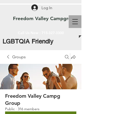
Log In
Freedom Valley Campground WI
Call Us Now :
715-327-3300
LGBTQIA Friendly
Groups
Freedom Valley Campg
Group
Public
·
316 members