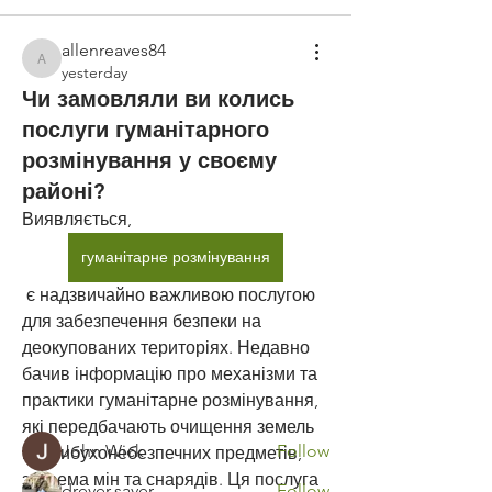
allenreaves84
allenreaves84
yesterday
Чи замовляли ви колись
послуги гуманітарного
розмінування у своєму
районі?
Виявляється, 
гуманітарне розмінування
About
 є надзвичайно важливою послугою 
Welcome to the group! You can
для забезпечення безпеки на 
connect with other members, ge
...
деокупованих територіях. Недавно 
Read more
бачив інформацію про механізми та 
практики гуманітарне розмінування, 
Members
які передбачають очищення земель 
John Wick
Follow
від вибухонебезпечних предметів, 
зокрема мін та снарядів. Ця послуга 
drever.saver
Follow