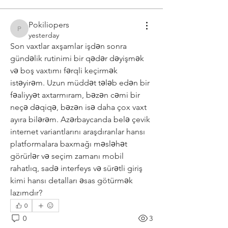
Pokiliopers
Pokiliopers
yesterday
Son vaxtlar axşamlar işdən sonra 
gündəlik rutinimi bir qədər dəyişmək 
və boş vaxtımı fərqli keçirmək 
istəyirəm. Uzun müddət tələb edən bir 
fəaliyyət axtarmıram, bəzən cəmi bir 
neçə dəqiqə, bəzən isə daha çox vaxt 
ayıra bilərəm. Azərbaycanda belə çevik 
internet variantlarını araşdıranlar hansı 
platformalara baxmağı məsləhət 
görürlər və seçim zamanı mobil 
rahatlıq, sadə interfeys və sürətli giriş 
kimi hansı detalları əsas götürmək 
lazımdır?
0
0
3