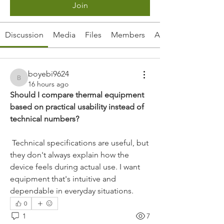
Join
Discussion
Media
Files
Members
About
boyebi9624
boyebi9624
16 hours ago
Should I compare thermal equipment 
based on practical usability instead of 
technical numbers?
 Technical specifications are useful, but 
they don't always explain how the 
device feels during actual use. I want 
equipment that's intuitive and 
dependable in everyday situations.
0
1
7