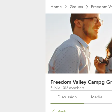
Home
Groups
Freedom Va
Freedom Valley Campg G
Public
·
316 members
Discussion
Media
Back