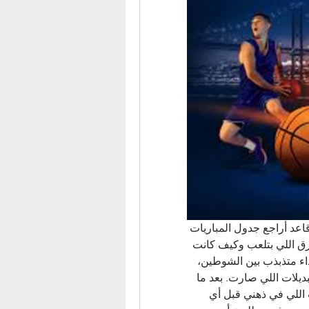
) كانت أول فكرة خطرت ببالي اليوم وأنا قاعد أراجع جدول المباريات 
الليلة، بس مكان ما أبدأ بسرعة، قررت أنظر شوي للفرق اللي بتلعب وكيف كانت 
نتائجهم في آخر مباريات. شفت إنه بعض الفرق يقدم أداء متذبذب بين الشوطين، 
فبدأت أدوّن ملاحظات بسيطة عن عدد التسديدات والتبديلات اللي صارت. بعد ما 
جمعت هالملاحظات، رجعت قارنت بينها وبين الخيارات اللي في ذهني قبل أي 