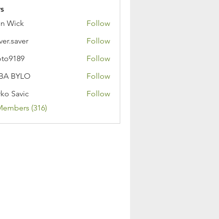
s
n Wick
Follow
ver.saver
Follow
oto9189
Follow
89
BA BYLO
Follow
ko Savic
Follow
Members (316)