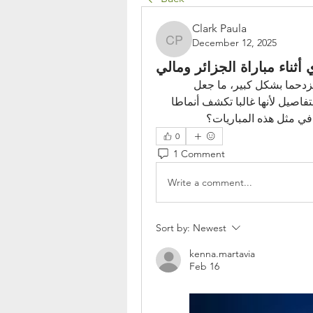
Clark Paula
December 12, 2025
Clark Paula
 أثناء مباراة الجزائر ومالي
خلال مواجهة الجزائر ومالي، لاحظت أن الوسط كان مزدحما بشكل كبير، ما جعل 
الفريقين يلجآن للتسديد البعيد. أحيانا أحب متابعة تلك التفاصيل لأنها غالبا تكشف أنماطا 
في مثل هذه المباريات؟
0
1 Comment
Write a comment...
Sort by:
Newest
kenna.martavia
Feb 16