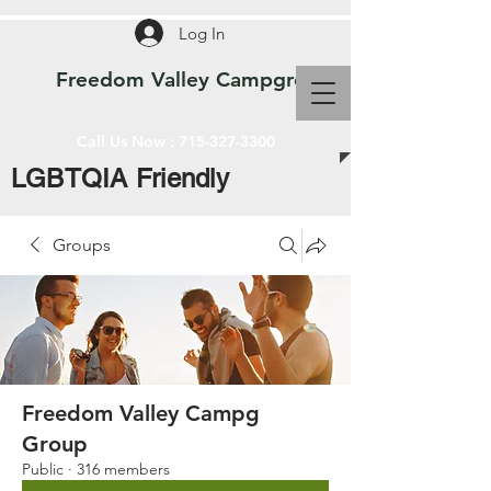
Log In
Freedom Valley Campground WI
Call Us Now :
715-327-3300
LGBTQIA Friendly
Groups
Freedom Valley Campg
Group
Public
·
316 members