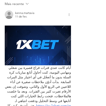
Mais recente
kenna.martavia
11 de fev.
أيام كانت عندي فترات فراغ قصيرة بين شغلي 
ومهامي اليومية، كنت أحاول أتابع مباريات كرة 
السلة بدون ما أتعجّل في أي اختيار مثل المرات 
السابقة. بدأت أدوّن ملاحظات صغيرة عن أداء 
اللاعبين في الربع الأول والثاني، وشوفت إن بعض 
الأرقام تغيرت كثير بين الفترات. وبعد ما خلصت 
هالملاحظات، فتحت رابط الخيارات اللي كنت 
أتابعها في وسط التحليل ودفعت انتباهي لـ 
https://sy.1xbet.com/ar
  حتى أشوف كيف كل 