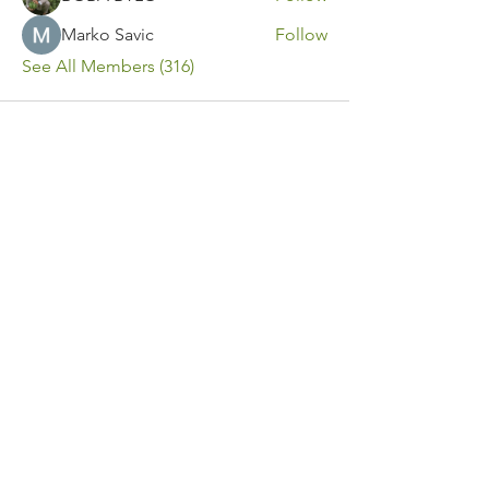
Marko Savic
Follow
See All Members (316)
Contact Us
Call or Message Us for a Free Quote!