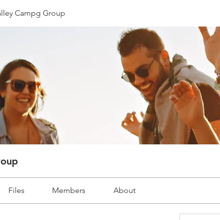
lley Campg Group
roup
Files
Members
About