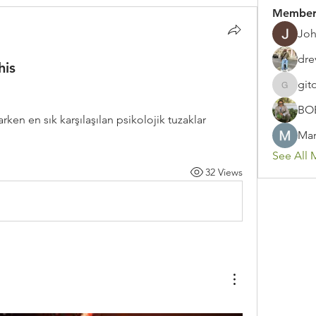
Member
Joh
dre
his
git
gitoto91
BO
en en sık karşılaşılan psikolojik tuzaklar 
Mar
See All 
32 Views