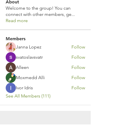
About
Welcome to the group! You can
connect with other members, ge
...
Read more
Members
Janna Lopez
Follow
svatoslavsvatr
Follow
Alleen
Follow
Moxmedd Alli
Follow
Ivor Idris
Follow
See All Members (111)