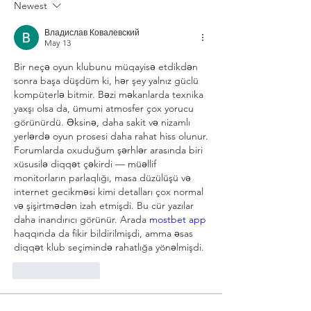
Newest
Владислав Ковалевский
May 13
Bir neçə oyun klubunu müqayisə etdikdən 
sonra başa düşdüm ki, hər şey yalnız güclü 
kompüterlə bitmir. Bəzi məkanlarda texnika 
yaxşı olsa da, ümumi atmosfer çox yorucu 
görünürdü. Əksinə, daha sakit və nizamlı 
yerlərdə oyun prosesi daha rahat hiss olunur. 
Forumlarda oxuduğum şərhlər arasında biri 
xüsusilə diqqət çəkirdi — müəllif 
monitorların parlaqlığı, masa düzülüşü və 
internet gecikməsi kimi detalları çox normal 
və şişirtmədən izah etmişdi. Bu cür yazılar 
daha inandırıcı görünür. Arada 
mostbet app
haqqında da fikir bildirilmişdi, amma əsas 
diqqət klub seçimində rahatlığa yönəlmişdi.
Like
Reply