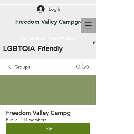
Log In
Freedom Valley Campground WI
Call Us Now :
715-327-3300
LGBTQIA Friendly
Groups
Freedom Valley Campg
Public
·
111 members
Join