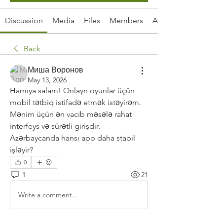
Discussion
Media
Files
Members
About
Back
Миша Воронов
May 13, 2026
Hamıya salam! Onlayn oyunlar üçün 
mobil tətbiq istifadə etmək istəyirəm. 
Mənim üçün ən vacib məsələ rahat 
interfeys və sürətli girişdir. 
Azərbaycanda hansı app daha stabil 
işləyir?
0
1
21
Write a comment...