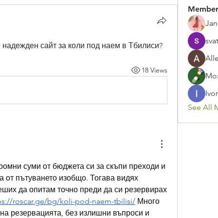
Member
Jan
sva
 надежден сайт за коли под наем в Тбилиси?
All
18 Views
Mox
Ivor
See All 
омни суми от бюджета си за скъпи преходи и 
а от пътуването изобщо. Тогава видях 
еших да опитам точно преди да си резервирах 
ps://roscar.ge/bg/koli-pod-naem-tbilisi/
 Много 
на резервацията, без излишни въпроси и 