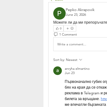
Pepko Akrapovik
June 23, 2026
Можете ли да ми препоръчате
0
1 Comment
Write a comment...
Sort by:
Newest
anryha elmartino
Jun 23
Първоначално губих огр
бях на края да се откаж
реклама в Telegram и р
билета за връщане. 
htt
ме впечатли бързината 