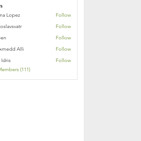
s
na Lopez
Follow
toslavsvatr
Follow
een
Follow
medd Alli
Follow
 Idris
Follow
Members (111)