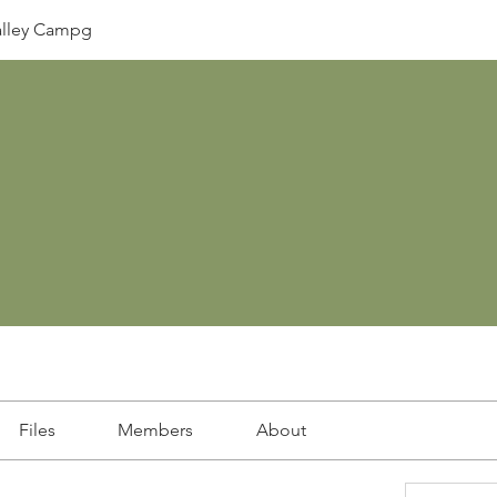
lley Campg
Files
Members
About