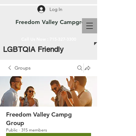
Log In
Freedom Valley Campground WI
Call Us Now :
715-327-3300
LGBTQIA Friendly
Groups
Freedom Valley Campg
Group
Public
·
315 members