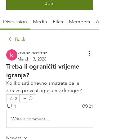
Join
Discussion
Media
Files
Members
About
Back
koxaz nostraz
March 13, 2026
Treba li ograničiti vrijeme
igranja?
Koliko sati dnevno smatrate da je 
zdravo provesti igrajući videoigre?
0
1
21
Write a comment...
Newest