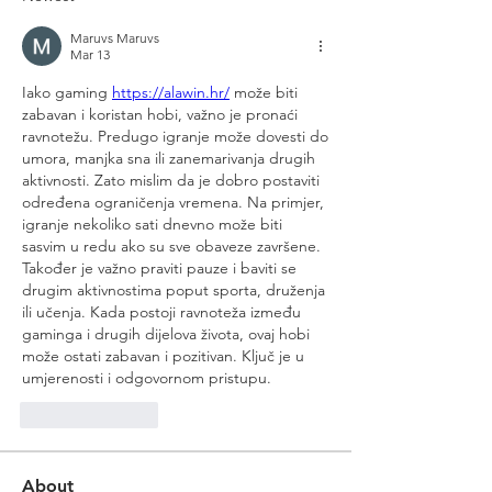
Maruvs Maruvs
Mar 13
Iako gaming 
https://alawin.hr/
 može biti 
zabavan i koristan hobi, važno je pronaći 
ravnotežu. Predugo igranje može dovesti do 
umora, manjka sna ili zanemarivanja drugih 
aktivnosti. Zato mislim da je dobro postaviti 
određena ograničenja vremena. Na primjer, 
igranje nekoliko sati dnevno može biti 
sasvim u redu ako su sve obaveze završene. 
Također je važno praviti pauze i baviti se 
drugim aktivnostima poput sporta, druženja 
ili učenja. Kada postoji ravnoteža između 
gaminga i drugih dijelova života, ovaj hobi 
može ostati zabavan i pozitivan. Ključ je u 
umjerenosti i odgovornom pristupu.
Like
Reply
About