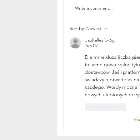
Write a comment...
Sort by:
Newest
paultellezfcvi6g
Jun 09
Dla mnie duża liczba gier
to same powtarzalne tytu
dostawców. Jeśli platfor
świadczy o otwartości na
każdego. Wtedy można n
nowych ulubionych rozry
Like
Reply
Sh