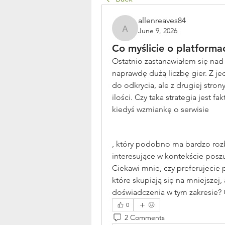
allenreaves84
June 9, 2026
allenreaves84
Co myślicie o platforma
Ostatnio zastanawiałem się nad
naprawdę dużą liczbę gier. Z je
do odkrycia, ale z drugiej stron
ilości. Czy taka strategia jest 
kiedyś wzmiankę o serwisie 
, który podobno ma bardzo rozb
interesujące w kontekście posz
Ciekawi mnie, czy preferujecie 
które skupiają się na mniejszej,
doświadczenia w tym zakresie? 
0
2 Comments