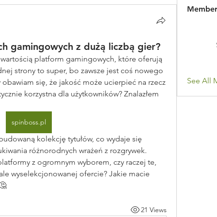
Member
ch gamingowych z dużą liczbą gier?
 wartością platform gamingowych, które oferują 
dnej strony to super, bo zawsze jest coś nowego 
See All 
y obawiam się, że jakość może ucierpieć na rzecz 
faktycznie korzystna dla użytkowników? Znalazłem 
spinboss.pl
udowaną kolekcję tytułów, co wydaje się 
ukiwania różnorodnych wrażeń z rozgrywek. 
platformy z ogromnym wyborem, czy raczej te, 
 ale wyselekcjonowanej ofercie? Jakie macie 
🤔
21 Views