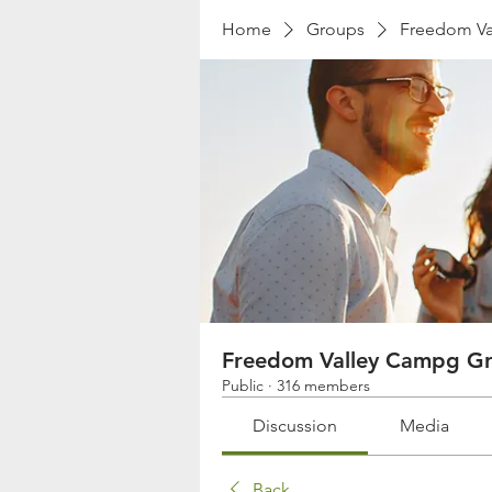
Home
Groups
Freedom Va
Freedom Valley Campg G
Public
·
316 members
Discussion
Media
Back