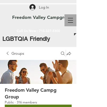
Log In
Freedom Valley Campground WI
Call Us Now :
715-327-3300
LGBTQIA Friendly
Groups
Freedom Valley Campg
Group
Public
·
316 members