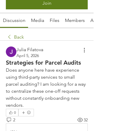
Join
Discussion
Media
Files
Members
About
Back
Julia Filatova
April 5, 2026
Strategies for Parcel Audits
Does anyone here have experience 
using third-party services to small 
parcel auditing? I am looking for a way 
to centralize these one-off requests 
without constantly onboarding new 
vendors.
0
2
32