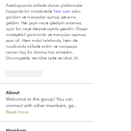
Azərbaycanda istifadə olunan platformalar 
haqqında bir müzakirədə 
1win com
 adını 
gördüm və maraqdan açmaq qərarına 
gəldim. Hər şeyin necə işlədiyini anlamaq 
üçün bir neçə dəqiqə saytda gəzdim. Dizayn 
mütəşəkkil görünürdü və menyuları tapmaq 
asan idi. Həm mobil telefonda, həm də 
noutbukda istifadə etdim və naviqasiya 
zamanı heç bir donma hiss etmədim. 
Ümumiyyətlə, təcrübə sadə və rahat idi.
Like
Reply
About
Welcome to the group! You can
connect with other members, ge
...
Read more
Members