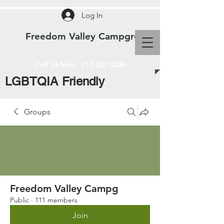
Log In
Freedom Valley Campground WI
Call Us Now :
715-327-3300
LGBTQIA Friendly
Groups
Freedom Valley Campg
Public
·
111 members
Join