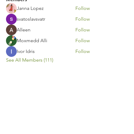
Janna Lopez
Follow
svatoslavsvatr
Follow
Alleen
Follow
Moxmedd Alli
Follow
Ivor Idris
Follow
See All Members (111)
Contact Us
Call or Message Us for a Free Quote!