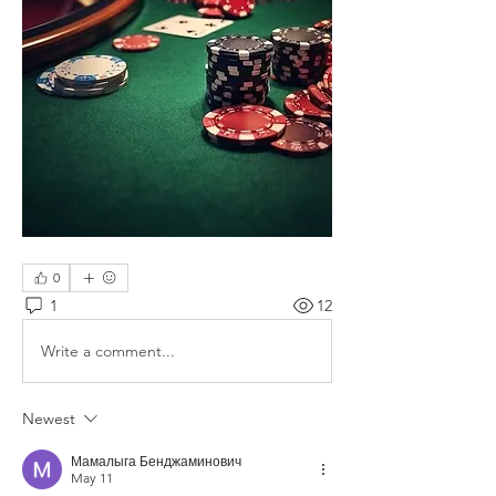
0
1
12
Write a comment...
Newest
Мамалыга Бенджаминович
May 11