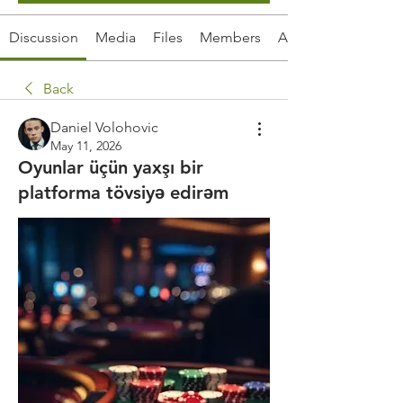
Discussion
Media
Files
Members
About
Back
Daniel Volohovic
May 11, 2026
Oyunlar üçün yaxşı bir
platforma tövsiyə edirəm